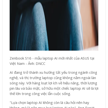
Zenbook S16 - mẫu laptop AI mới nhất của ASUS tại
Việt Nam - Ảnh: DNCC
AI đang trở thành xu hướng tất yếu trong ngành công
nghệ, và thị trường laptop cũng không nằm ngoài làn
sóng này. Với hàng loạt lợi ích về hiệu năng, thời lượng
pin lâu và bảo mật, sở hữu một chiếc laptop AI sẽ là lợi
thế lớn trong công việc lẫn cuộc sống.
"Lựa chọn laptop AI không còn là câu hỏi nên hay
không, mà là nên mua loại laptop AI nào", ông Ranjit