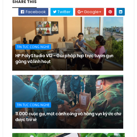
SHARE THIS
Facebook
Twitter
Google+
TIN TUC CONG NGHE
HP Poly Studio V12 - Giải pháp họp trực tuyến gọn
gàng và linh hoạt
TIN TUC CONG NGHE
11.000 cuộc gọi, một cánh cổng và hàng vạn ký ức chờ
được trở về