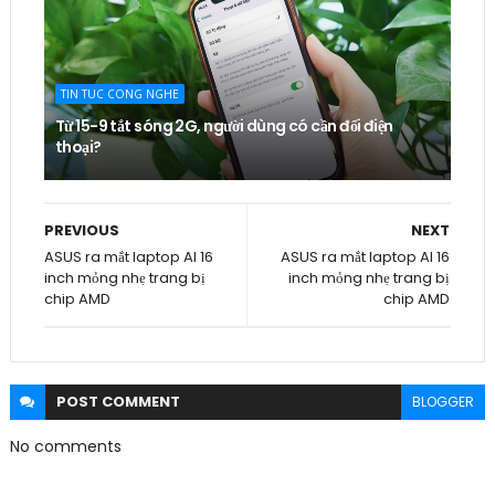
TIN TUC CONG NGHE
Từ 15-9 tắt sóng 2G, người dùng có cần đổi điện
thoại?
PREVIOUS
NEXT
ASUS ra mắt laptop AI 16
ASUS ra mắt laptop AI 16
inch mỏng nhẹ trang bị
inch mỏng nhẹ trang bị
chip AMD
chip AMD
POST
COMMENT
BLOGGER
No comments