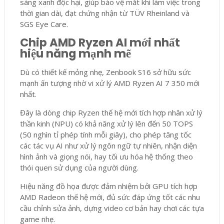
sáng xanh độc hại, giúp bảo vệ mắt khi làm việc trong
thời gian dài, đạt chứng nhận từ TÜV Rheinland và
SGS Eye Care.
Chip AMD Ryzen AI mới nhất
hiệu năng mạnh mẽ
Dù có thiết kế mỏng nhẹ, Zenbook S16 sở hữu sức
mạnh ấn tượng nhờ vi xử lý AMD Ryzen AI 7 350 mới
nhất.
Đây là dòng chip Ryzen thế hệ mới tích hợp nhân xử lý
thần kinh (NPU) có khả năng xử lý lên đến 50 TOPS
(50 nghìn tỉ phép tính mỗi giây), cho phép tăng tốc
các tác vụ AI như xử lý ngôn ngữ tự nhiên, nhận diện
hình ảnh và giọng nói, hay tối ưu hóa hệ thống theo
thói quen sử dụng của người dùng.
Hiệu năng đồ họa được đảm nhiệm bởi GPU tích hợp
AMD Radeon thế hệ mới, đủ sức đáp ứng tốt các nhu
cầu chỉnh sửa ảnh, dựng video cơ bản hay chơi các tựa
game nhẹ.