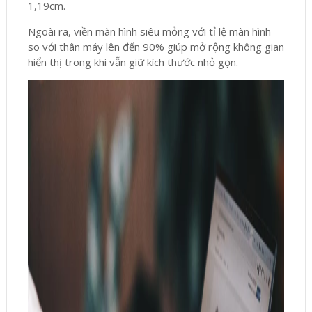
1,19cm.
Ngoài ra, viền màn hình siêu mỏng với tỉ lệ màn hình
so với thân máy lên đến 90% giúp mở rộng không gian
hiển thị trong khi vẫn giữ kích thước nhỏ gọn.