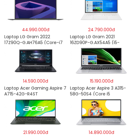
44.990.000đ
24.790.000đ
Laptop LG Gram 2022
Laptop LG Gram 2021
17Z90Q-G.AH76A5 (Core-i7
16ZD90P-G.AX54A5 (i5-
1260P/16GB/512GB/17″
1135G7/8GB RAM/512GB
WQXGA/Win 11/Xám)
SSD/16″WQXGA/Dos/Trắng)
14.590.000đ
15.190.000đ
Laptop Acer Gaming Aspire 7
Laptop Acer Aspire 3 A315-
A715-42G-R4ST
58G-50S4 (Core i5
NH.QAYSV.004 (R5
1135G7/8GB
5500U/8GB RAM/256GB
RAM/512GB/15.6″FHD/MX350
SSD/15.6″FHD IPS/GTX1650
2GB/Win 10/Bạc)
4GB/Win10) – Hàng chính
hãng
21.990.000đ
14.890.000đ