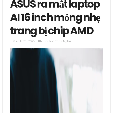
ASUS ra mắt laptop
AI 16 inch mỏng nhẹ
trang bị chip AMD
March 24, 2025
Tin Tuc Cong Nghe