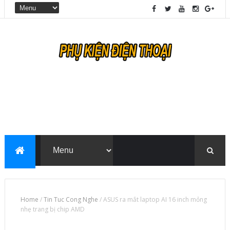
Home
/
Tin Tuc Cong Nghe
/
ASUS ra mắt laptop AI 16 inch mỏng
nhẹ trang bị chip AMD