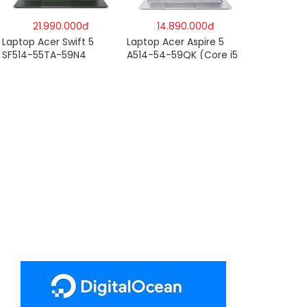
– Hàng chính hãng
21.990.000đ
14.890.000đ
Laptop Acer Swift 5
Laptop Acer Aspire 5
SF514-55TA-59N4
A514-54-59QK (Core i5
NX.A6SSV.001 (i5-
1135G7/8GB
1135G7/16GB RAM/1TB
RAM/512GB/14″FHD/Win
SSD/14″FHD_Touch/Win1
11/Vàng)
0/Xanh) – Hàng chính
hãng