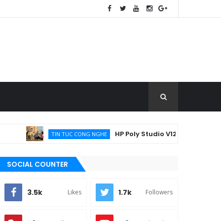
HP Poly Studio V12 - Giải pháp họp trực t
TIN TUC CONG NGHE
SOCIAL COUNTER
3.5k
1.7k
Likes
Followers