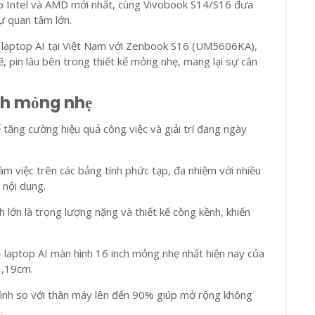
ip Intel và AMD mới nhất, cùng Vivobook S14/S16 đưa
sự quan tâm lớn.
m laptop AI tại Việt Nam với Zenbook S16 (UM5606KA),
 pin lâu bên trong thiết kế mỏng nhẹ, mang lại sự cân
ch mỏng nhẹ
 tăng cường hiệu quả công việc và giải trí đang ngày
àm việc trên các bảng tính phức tạp, đa nhiệm với nhiều
 nội dung.
lớn là trọng lượng nặng và thiết kế cồng kềnh, khiến
 laptop AI màn hình 16 inch mỏng nhẹ nhất hiện nay của
1,19cm.
 hình so với thân máy lên đến 90% giúp mở rộng không
.