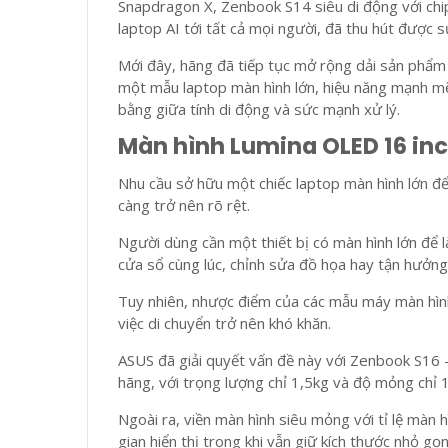
Snapdragon X, Zenbook S14 siêu di động với ch
laptop AI tới tất cả mọi người, đã thu hút được 
Mới đây, hãng đã tiếp tục mở rộng dải sản phẩ
một mẫu laptop màn hình lớn, hiệu năng mạnh mẽ,
bằng giữa tính di động và sức mạnh xử lý.
Màn hình Lumina OLED 16 in
Nhu cầu sở hữu một chiếc laptop màn hình lớn để
càng trở nên rõ rệt.
Người dùng cần một thiết bị có màn hình lớn để l
cửa sổ cùng lúc, chỉnh sửa đồ họa hay tận hưởng
Tuy nhiên, nhược điểm của các mẫu máy màn hình 
việc di chuyển trở nên khó khăn.
ASUS đã giải quyết vấn đề này với Zenbook S16 -
hãng, với trọng lượng chỉ 1,5kg và độ mỏng chỉ 
Ngoài ra, viền màn hình siêu mỏng với tỉ lệ màn
gian hiển thị trong khi vẫn giữ kích thước nhỏ gọn