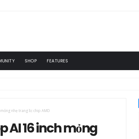
UNITY
SHOP
FEATURES
h mỏng nhẹ trang bị chip AMD
p AI 16 inch mỏng