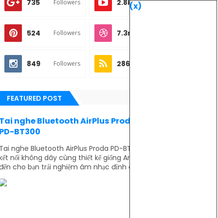
735
2.8k
Followers
Subscribes
(x)
524
7.3m
Followers
Followers
849
286
Followers
Subscribes
FEATURED POST
Tai nghe Bluetooth AirPlus Proda Remax
PD-BT300
Tai nghe Bluetooth AirPlus Proda PD-BT300 sở hữu
kết nối không dây cùng thiết kế giống Ariplus mang
đến cho bạn trải nghiệm âm nhạc đỉnh cao...