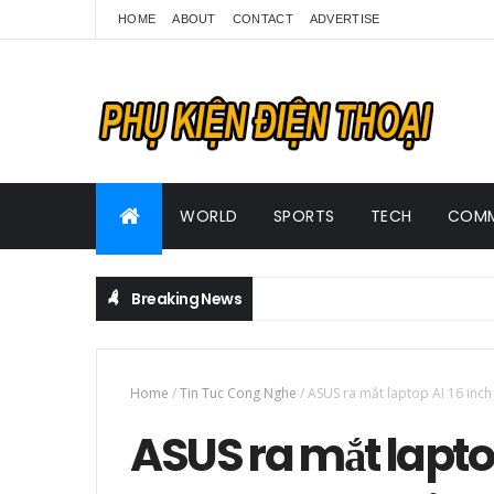
HOME
ABOUT
CONTACT
ADVERTISE
WORLD
SPORTS
TECH
COMM
Breaking News
Home
/
Tin Tuc Cong Nghe
/
ASUS ra mắt laptop AI 16 inc
ASUS ra mắt lapto