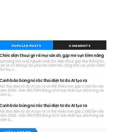
POPULAR POSTS
COMMENTS
Chiếc điện thoại gỡ rối mọi vấn đề, gập mở vạn tiềm năng
Samsung mở ra kỷ nguyên mới cho điện thoại gập Mọi thông tin,
cần là có! Không cần phải tìm kiếm thủ công trên các phần mềm
thứ ba, v...
Cảnh báo bùng nổ rác thải điện tử do AI tạo ra
Rác thải điện tử do AI tạo ra có thể nhiều hơn gấp 2.000 lần vào
năm 2030 - Ảnh: REUTERS Bùng nổ trí tuệ nhân tạo (AI) trong vài
năm q...
Cảnh báo bùng nổ rác thải điện tử do AI tạo ra
Rác thải điện tử do AI tạo ra có thể nhiều hơn gấp 2.000 lần vào
năm 2030 - Ảnh: REUTERS Bùng nổ trí tuệ nhân tạo (AI) trong vài
năm q...