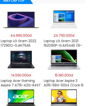
MÁY LAPTOP
44.990.000đ
24.790.000đ
Laptop LG Gram 2022
Laptop LG Gram 2021
17Z90Q-G.AH76A5
16ZD90P-G.AX54A5 (i5-
(Core-i7
1135G7/8GB RAM/512GB
1260P/16GB/512GB/17″
SSD/16″WQXGA/Dos/Trắ
WQXGA/Win 11/Xám)
ng)
14.590.000đ
15.190.000đ
Laptop Acer Gaming
Laptop Acer Aspire 3
Aspire 7 A715-42G-R4ST
A315-58G-50S4 (Core i5
NH.QAYSV.004 (R5
1135G7/8GB
5500U/8GB RAM/256GB
RAM/512GB/15.6″FHD/MX
SSD/15.6″FHD
350 2GB/Win 10/Bạc)
IPS/GTX1650 4GB/Win10)