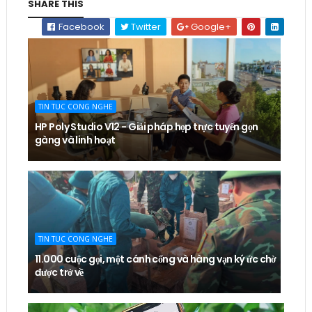
SHARE THIS
Facebook
Twitter
Google+
TIN TUC CONG NGHE
HP Poly Studio V12 - Giải pháp họp trực tuyến gọn
gàng và linh hoạt
TIN TUC CONG NGHE
11.000 cuộc gọi, một cánh cổng và hàng vạn ký ức chờ
được trở về