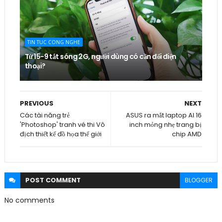
TIN TUC CONG NGHE
Từ 15-9 tắt sóng 2G, người dùng có cần đổi điện
thoại?
PREVIOUS
NEXT
Các tài năng trẻ
ASUS ra mắt laptop AI 16
'Photoshop' tranh vé thi Vô
inch mỏng nhẹ trang bị
địch thiết kế đồ họa thế giới
chip AMD
POST
COMMENT
BLOGGER
No comments