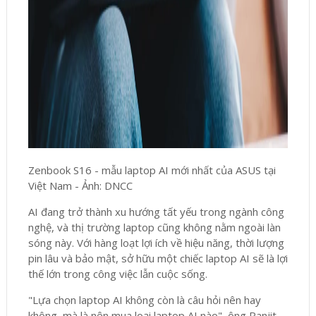
Zenbook S16 - mẫu laptop AI mới nhất của ASUS tại
Việt Nam - Ảnh: DNCC
AI đang trở thành xu hướng tất yếu trong ngành công
nghệ, và thị trường laptop cũng không nằm ngoài làn
sóng này. Với hàng loạt lợi ích về hiệu năng, thời lượng
pin lâu và bảo mật, sở hữu một chiếc laptop AI sẽ là lợi
thế lớn trong công việc lẫn cuộc sống.
"Lựa chọn laptop AI không còn là câu hỏi nên hay
không, mà là nên mua loại laptop AI nào", ông Ranjit