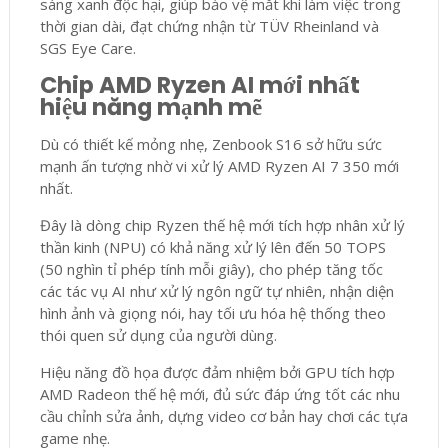
sáng xanh độc hại, giúp bảo vệ mắt khi làm việc trong
thời gian dài, đạt chứng nhận từ TÜV Rheinland và
SGS Eye Care.
Chip AMD Ryzen AI mới nhất
hiệu năng mạnh mẽ
Dù có thiết kế mỏng nhẹ, Zenbook S16 sở hữu sức
mạnh ấn tượng nhờ vi xử lý AMD Ryzen AI 7 350 mới
nhất.
Đây là dòng chip Ryzen thế hệ mới tích hợp nhân xử lý
thần kinh (NPU) có khả năng xử lý lên đến 50 TOPS
(50 nghìn tỉ phép tính mỗi giây), cho phép tăng tốc
các tác vụ AI như xử lý ngôn ngữ tự nhiên, nhận diện
hình ảnh và giọng nói, hay tối ưu hóa hệ thống theo
thói quen sử dụng của người dùng.
Hiệu năng đồ họa được đảm nhiệm bởi GPU tích hợp
AMD Radeon thế hệ mới, đủ sức đáp ứng tốt các nhu
cầu chỉnh sửa ảnh, dựng video cơ bản hay chơi các tựa
game nhẹ.