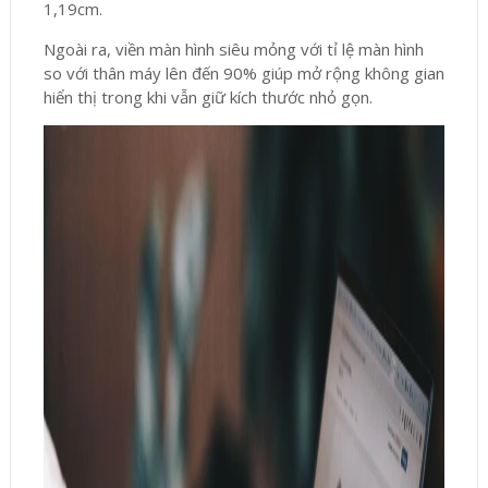
1,19cm.
Ngoài ra, viền màn hình siêu mỏng với tỉ lệ màn hình
so với thân máy lên đến 90% giúp mở rộng không gian
hiển thị trong khi vẫn giữ kích thước nhỏ gọn.