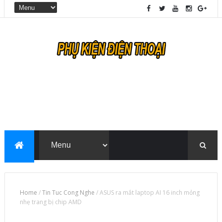
Home
/
Tin Tuc Cong Nghe
/
ASUS ra mắt laptop AI 16 inch mỏng
nhẹ trang bị chip AMD