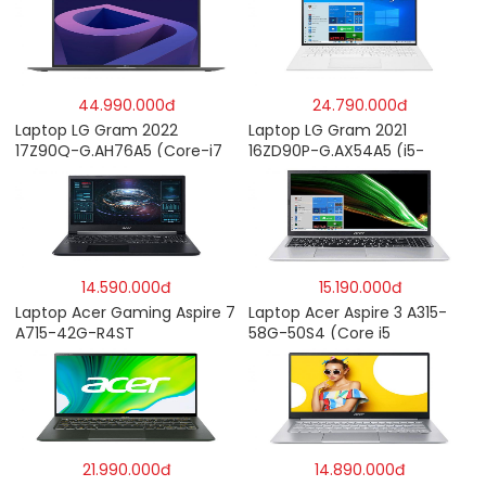
44.990.000đ
24.790.000đ
Laptop LG Gram 2022
Laptop LG Gram 2021
17Z90Q-G.AH76A5 (Core-i7
16ZD90P-G.AX54A5 (i5-
1260P/16GB/512GB/17″
1135G7/8GB RAM/512GB
WQXGA/Win 11/Xám)
SSD/16″WQXGA/Dos/Trắng)
14.590.000đ
15.190.000đ
Laptop Acer Gaming Aspire 7
Laptop Acer Aspire 3 A315-
A715-42G-R4ST
58G-50S4 (Core i5
NH.QAYSV.004 (R5
1135G7/8GB
5500U/8GB RAM/256GB
RAM/512GB/15.6″FHD/MX350
SSD/15.6″FHD IPS/GTX1650
2GB/Win 10/Bạc)
4GB/Win10) – Hàng chính
hãng
21.990.000đ
14.890.000đ