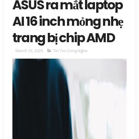
ASUS ra mắt laptop
AI 16 inch mỏng nhẹ
trang bị chip AMD
March 23, 2025
Tin Tuc Cong Nghe