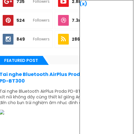
735
2.8k
Followers
Subscribes
(x)
524
7.3m
Followers
Followers
849
286
Followers
Subscribes
FEATURED POST
Tai nghe Bluetooth AirPlus Proda Remax
PD-BT300
Tai nghe Bluetooth AirPlus Proda PD-BT300 sở hữu
kết nối không dây cùng thiết kế giống Ariplus mang
đến cho bạn trải nghiệm âm nhạc đỉnh cao...