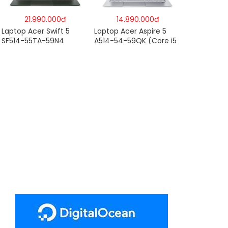
– Hàng chính hãng
21.990.000đ
14.890.000đ
Laptop Acer Swift 5
Laptop Acer Aspire 5
SF514-55TA-59N4
A514-54-59QK (Core i5
NX.A6SSV.001 (i5-
1135G7/8GB
1135G7/16GB RAM/1TB
RAM/512GB/14″FHD/Win
SSD/14″FHD_Touch/Win1
11/Vàng)
0/Xanh) – Hàng chính
hãng