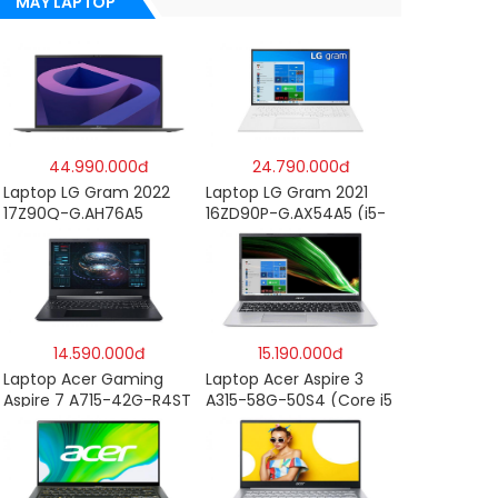
MÁY LAPTOP
44.990.000đ
24.790.000đ
Laptop LG Gram 2022
Laptop LG Gram 2021
17Z90Q-G.AH76A5
16ZD90P-G.AX54A5 (i5-
(Core-i7
1135G7/8GB RAM/512GB
1260P/16GB/512GB/17″
SSD/16″WQXGA/Dos/Trắ
WQXGA/Win 11/Xám)
ng)
14.590.000đ
15.190.000đ
Laptop Acer Gaming
Laptop Acer Aspire 3
Aspire 7 A715-42G-R4ST
A315-58G-50S4 (Core i5
NH.QAYSV.004 (R5
1135G7/8GB
5500U/8GB RAM/256GB
RAM/512GB/15.6″FHD/MX
SSD/15.6″FHD
350 2GB/Win 10/Bạc)
IPS/GTX1650 4GB/Win10)