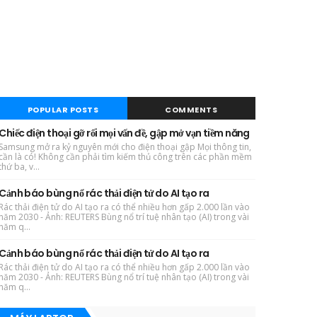
POPULAR POSTS
COMMENTS
Chiếc điện thoại gỡ rối mọi vấn đề, gập mở vạn tiềm năng
Samsung mở ra kỷ nguyên mới cho điện thoại gập Mọi thông tin,
cần là có! Không cần phải tìm kiếm thủ công trên các phần mềm
thứ ba, v...
Cảnh báo bùng nổ rác thải điện tử do AI tạo ra
Rác thải điện tử do AI tạo ra có thể nhiều hơn gấp 2.000 lần vào
năm 2030 - Ảnh: REUTERS Bùng nổ trí tuệ nhân tạo (AI) trong vài
năm q...
Cảnh báo bùng nổ rác thải điện tử do AI tạo ra
Rác thải điện tử do AI tạo ra có thể nhiều hơn gấp 2.000 lần vào
năm 2030 - Ảnh: REUTERS Bùng nổ trí tuệ nhân tạo (AI) trong vài
năm q...