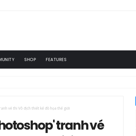
UNITY
SHOP
FEATURES
anh vé thi Vô địch thiết kế đồ họa thế giới
Photoshop' tranh vé