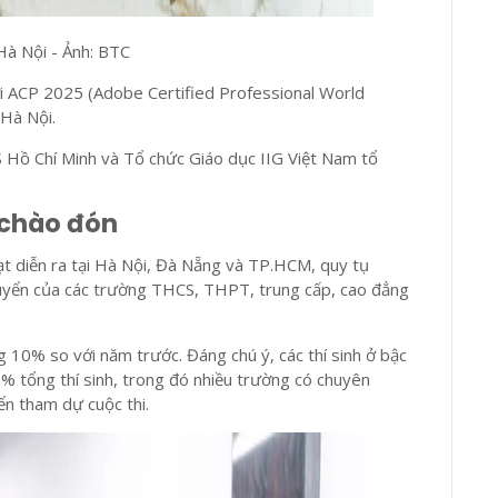
 Hà Nội - Ảnh: BTC
iới ACP 2025 (Adobe Certified Professional World
Hà Nội.
 Hồ Chí Minh và Tổ chức Giáo dục IIG Việt Nam tổ
 chào đón
oạt diễn ra tại Hà Nội, Đà Nẵng và TP.HCM, quy tụ
uyển của các trường THCS, THPT, trung cấp, cao đẳng
g 10% so với năm trước. Đáng chú ý, các thí sinh ở bậc
% tổng thí sinh, trong đó nhiều trường có chuyên
ển tham dự cuộc thi.