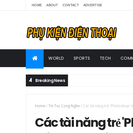
HOME
ABOUT
CONTACT
ADVERTISE
WORLD
SPORTS
TECH
COMM
Breaking News
Home
/
Tin Tuc Cong Nghe
/
Các tài năng trẻ 'Photoshop' tr
Các tài năng trẻ '