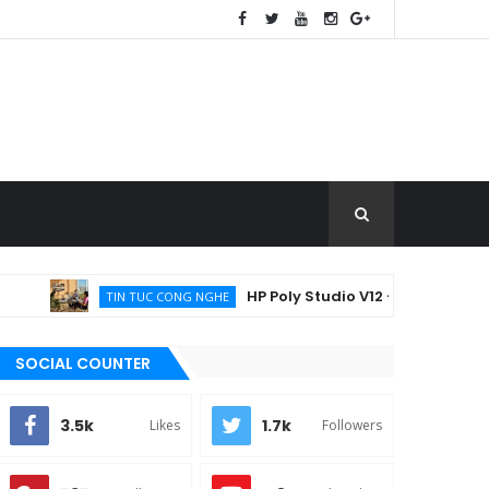
HP Poly Studio V12 - Giải pháp họp trực tuyế
TIN TUC CONG NGHE
SOCIAL COUNTER
3.5k
1.7k
Likes
Followers